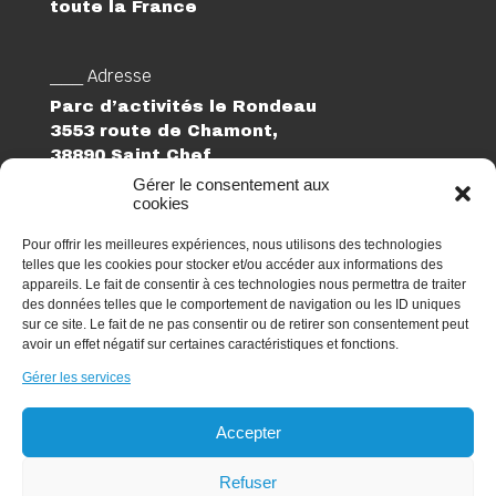
toute la France
___ Adresse
Parc d’activités le Rondeau
3553 route de Chamont,
38890 Saint Chef
Gérer le consentement aux
cookies
___ Suivez-nous
Linkedin
Pour offrir les meilleures expériences, nous utilisons des technologies
telles que les cookies pour stocker et/ou accéder aux informations des
___ Téléphone
appareils. Le fait de consentir à ces technologies nous permettra de traiter
des données telles que le comportement de navigation ou les ID uniques
04 74 27 74 02
sur ce site. Le fait de ne pas consentir ou de retirer son consentement peut
avoir un effet négatif sur certaines caractéristiques et fonctions.
___ Email
elogia@elogia.fr
Gérer les services
Candidature spontanée
Accepter
Refuser