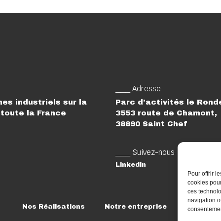
___ Adresse
es industriels sur la
Parc d’activités le Ron
toute la France
3553 route de Chamont,
38890 Saint Chef
___ Suivez-nous
Linkedin
Pour offrir 
cookies pour
ces technolo
navigation ou
Nos Réalisations
Notre entreprise
Rejoigne
consentement