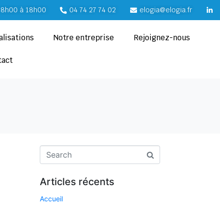
e 8h00 à 18h00
04 74 27 74 02
elogia@elogia.fr
alisations
Notre entreprise
Rejoignez-nous
tact
Articles récents
Accueil