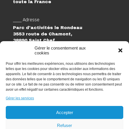
toute la France
___ Adresse
Parc d’activités le Rondeau
3553 route de Chamont,
38890 Saint Chef
Gérer le consentement aux
cookies
___ Suivez-nous
Linkedin
Pour offrir les meilleures expériences, nous utilisons des technologies
telles que les cookies pour stocker et/ou accéder aux informations des
___ Téléphone
appareils. Le fait de consentir à ces technologies nous permettra de traiter
des données telles que le comportement de navigation ou les ID uniques
04 74 27 74 02
sur ce site. Le fait de ne pas consentir ou de retirer son consentement peut
avoir un effet négatif sur certaines caractéristiques et fonctions.
___ Email
elogia@elogia.fr
Gérer les services
Candidature spontanée
Accepter
Refuser