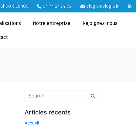
e 8h00 à 18h00
04 74 27 74 02
elogia@elogia.fr
alisations
Notre entreprise
Rejoignez-nous
tact
Articles récents
Accueil