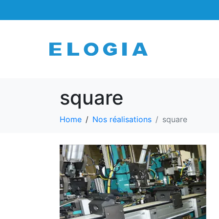
square
Home
Nos réalisations
square