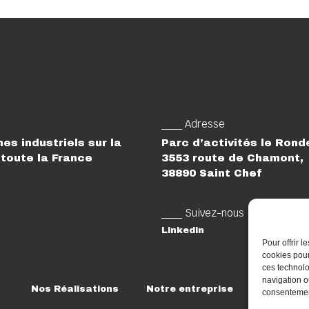
___ Adresse
es industriels sur la
Parc d’activités le Ron
toute la France
3553 route de Chamont,
38890 Saint Chef
___ Suivez-nous
Linkedin
Pour offrir 
cookies pour
ces technolo
navigation ou
Nos Réalisations
Notre entreprise
Rejoigne
consentement