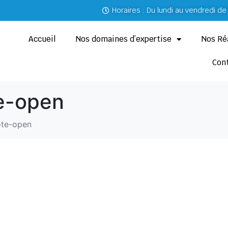
Horaires : Du lundi au vendredi d
Accueil
Nos domaines d’expertise
Nos Ré
Con
e-open
ote-open