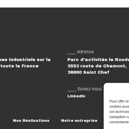
___ Adresse
es industriels sur la
Parc d’activités le Ron
toute la France
3553 route de Chamont,
38890 Saint Chef
___ Suivez-nous
Linkedin
Pour offrir 
cookies pour
ces technolo
navigation ou
Nos Réalisations
Notre entreprise
Rejoigne
consentement