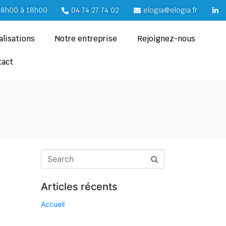
e 8h00 à 18h00
04 74 27 74 02
elogia@elogia.fr
alisations
Notre entreprise
Rejoignez-nous
tact
Articles récents
Accueil