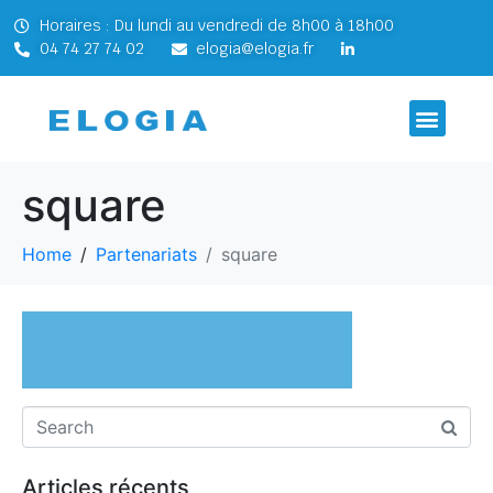
Horaires : Du lundi au vendredi de 8h00 à 18h00
04 74 27 74 02
elogia@elogia.fr
square
Home
Partenariats
square
Articles récents