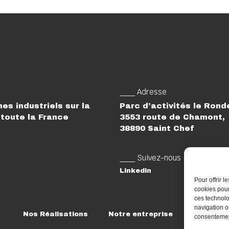
___ Adresse
es industriels sur la
Parc d’activités le Ron
toute la France
3553 route de Chamont,
38890 Saint Chef
___ Suivez-nous
Linkedin
Pour offrir 
cookies pour
ces technolo
navigation ou
Nos Réalisations
Notre entreprise
Rejoigne
consentement