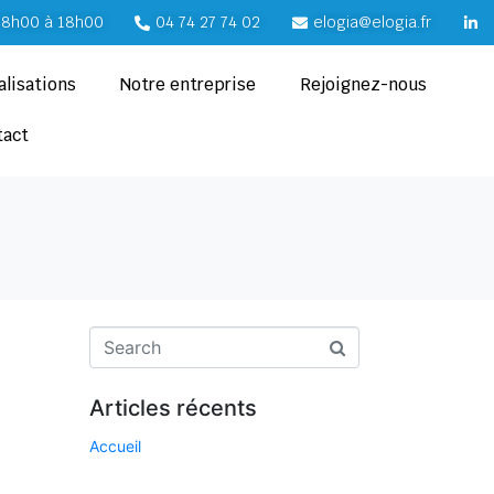
e 8h00 à 18h00
04 74 27 74 02
elogia@elogia.fr
alisations
Notre entreprise
Rejoignez-nous
tact
Articles récents
Accueil