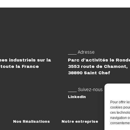
___ Adresse
es industriels sur la
Parc d’activités le Ron
toute la France
3553 route de Chamont,
38890 Saint Chef
___ Suivez-nous
Linkedin
Pour offrir 
cookies pour
ces technolo
navigation ou
Nos Réalisations
Notre entreprise
Rejoigne
consentement