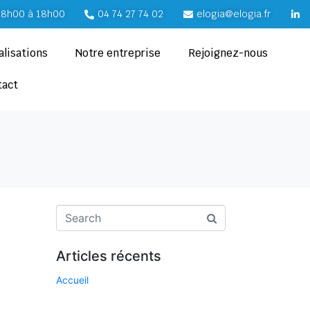
e 8h00 à 18h00
04 74 27 74 02
elogia@elogia.fr
alisations
Notre entreprise
Rejoignez-nous
tact
Articles récents
Accueil