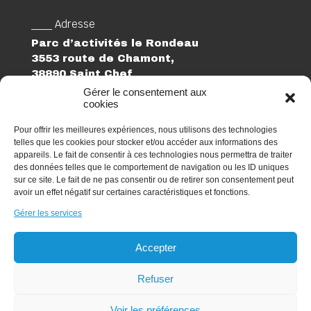
___ Adresse
Parc d’activités le Rondeau
3553 route de Chamont,
38890 Saint Chef
Gérer le consentement aux
cookies
___ Suivez-nous
Linkedin
Pour offrir les meilleures expériences, nous utilisons des technologies
telles que les cookies pour stocker et/ou accéder aux informations des
___ Téléphone
appareils. Le fait de consentir à ces technologies nous permettra de traiter
des données telles que le comportement de navigation ou les ID uniques
04 74 27 74 02
sur ce site. Le fait de ne pas consentir ou de retirer son consentement peut
avoir un effet négatif sur certaines caractéristiques et fonctions.
___ Email
elogia@elogia.fr
Gérer les services
Candidature spontanée
Accepter
Refuser
©Copyright-2023 ELOGIA
Voir les préférences