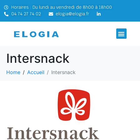
Horaires : Du lundi au vendredi de 8h00 à 18h00
04 74 27 74 02
elogia@elogia.fr
Intersnack
Home
Accueil
Intersnack