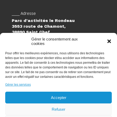
___ Adresse
Parc d’activités le Rondeau
3553 route de Chamont,
38890 Saint Chef
Gérer le consentement aux
cookies
___ Suivez-nous
Linkedin
Pour offrir les meilleures expériences, nous utilisons des technologies
telles que les cookies pour stocker et/ou accéder aux informations des
___ Téléphone
appareils. Le fait de consentir à ces technologies nous permettra de traiter
des données telles que le comportement de navigation ou les ID uniques
04 74 27 74 02
sur ce site. Le fait de ne pas consentir ou de retirer son consentement peut
avoir un effet négatif sur certaines caractéristiques et fonctions.
___ Email
Gérer les services
elogia@elogia.fr
Candidature spontanée
Accepter
Refuser