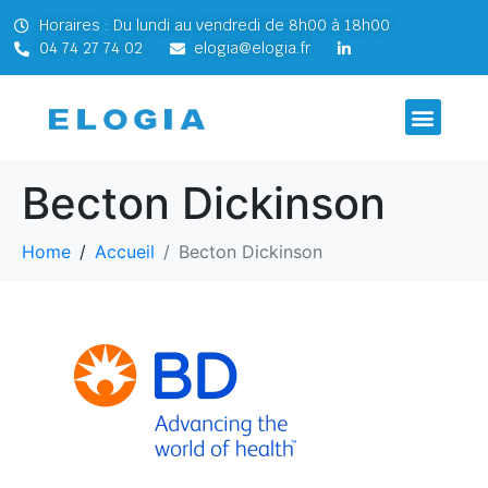
Horaires : Du lundi au vendredi de 8h00 à 18h00
04 74 27 74 02
elogia@elogia.fr
Becton Dickinson
Home
Accueil
Becton Dickinson