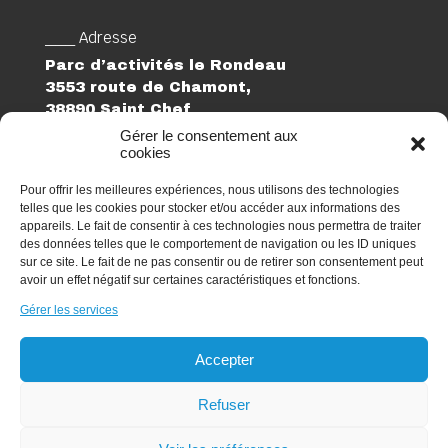
___ Adresse
Parc d’activités le Rondeau
3553 route de Chamont,
38890 Saint Chef
Gérer le consentement aux
cookies
___ Suivez-nous
Linkedin
Pour offrir les meilleures expériences, nous utilisons des technologies
telles que les cookies pour stocker et/ou accéder aux informations des
___ Téléphone
appareils. Le fait de consentir à ces technologies nous permettra de traiter
des données telles que le comportement de navigation ou les ID uniques
04 74 27 74 02
sur ce site. Le fait de ne pas consentir ou de retirer son consentement peut
avoir un effet négatif sur certaines caractéristiques et fonctions.
___ Email
elogia@elogia.fr
Gérer les services
Candidature spontanée
Accepter
Refuser
©Copyright-2023 ELOGIA